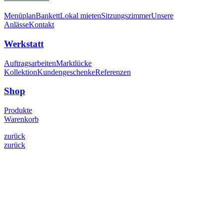
Menüplan
Bankett
Lokal mieten
Sitzungszimmer
Unsere
Anlässe
Kontakt
Werkstatt
Auftragsarbeiten
Marktlücke
Kollektion
Kundengeschenke
Referenzen
Shop
Produkte
Warenkorb
zurück
zurück