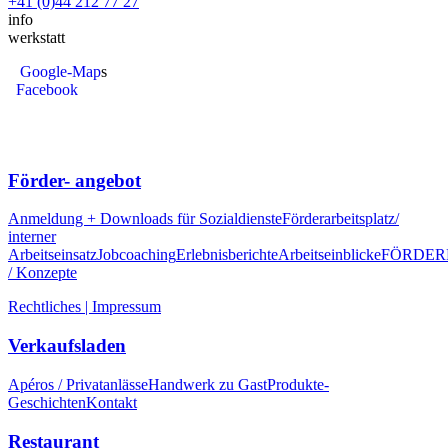
+41 (0)44 212 77 27
info
werkstatt
Google-Map
s
Facebook
Förder- angebot
Anmeldung + Downloads für Sozialdienste
Förderarbeitsplatz/
interner
Arbeitseinsatz
Jobcoaching
Erlebnisberichte
Arbeitseinblicke
FÖRDER
/ Konzepte
Rechtliches | Impressum
Verkaufsladen
Apéros / Privatanlässe
Handwerk zu Gast
Produkte-
Geschichten
Kontakt
Restaurant