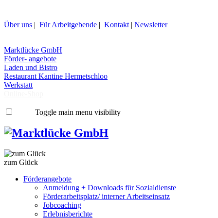
Über uns
|
Für Arbeitgebende
|
Kontakt
|
Newsletter
Marktlücke GmbH
Förder- angebote
Laden und Bistro
Restaurant
Kantine Hermetschloo
Werkstatt
Online-Shop
Toggle main menu visibility
zum Glück
Förderangebote
Anmeldung + Downloads für Sozialdienste
Förderarbeitsplatz/ interner Arbeitseinsatz
Jobcoaching
Erlebnisberichte